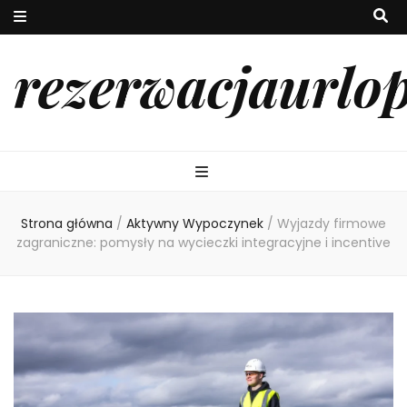
rezerwacjaurlo
Strona główna
/
Aktywny Wypoczynek
/
Wyjazdy firmowe
zagraniczne: pomysły na wycieczki integracyjne i incentive