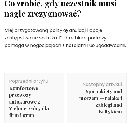
Co zrobić, gdy uczestnik musi
nagle zrezygnować?
Miej przygotowaną politykę anulacji i opcje
zastępstwa uczestnika. Dobre biuro podróży
pomaga w negocjacjach z hotelami i usługodawcami.
Nawigacja
Poprzedni artykuł
wpisu
Następny artykuł
Komfortowe
Spa pakiety nad
przewozy
morzem — relaks i
autokarowe z
zabiegi nad
Zielonej Góry dla
Bałtykiem
firm i grup