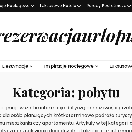
acje Noclegowe
Luksusowe Hotele
Porady Podróżnicze
rezerwacjaurlop
Destynacje
Inspiracje Noclegowe
Luksusow
Kategoria:
pobytu
obejmuje wszelkie informacje dotyczące możliwości prz
o dla osób planujących krótkoterminowe podróże turystycz
mieszkania czy apartamentu. Artykuły w tej kategorii o
czące znalezienia dogodnych lokalizacji oraz informacj