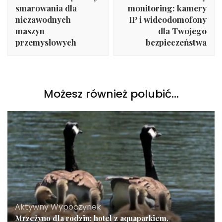
smarowania dla
monitoring: kamery
niezawodnych
IP i wideodomofony
maszyn
dla Twojego
przemysłowych
bezpieczeństwa
Możesz również polubić…
Aktywny Wypoczynek
Mrzeżyno dla rodzin: hotel z aquaparkiem,