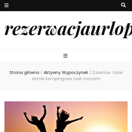
rezerwacjaurlo
Strona główna
/
Aktywny Wypoczynek
/
Dziwnów: tanie
domki kempingowe nad morzem