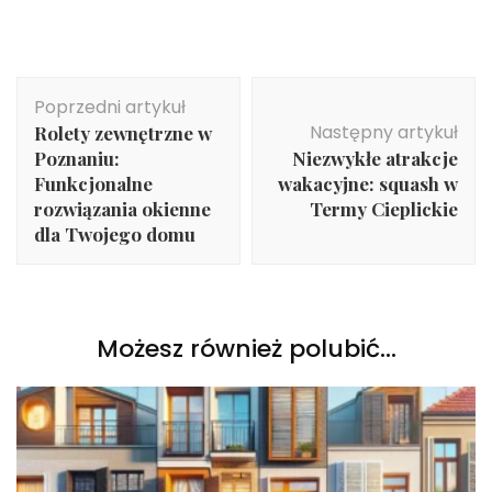
Nawigacja
Poprzedni artykuł
wpisu
Następny artykuł
Rolety zewnętrzne w
Poznaniu:
Niezwykłe atrakcje
Funkcjonalne
wakacyjne: squash w
rozwiązania okienne
Termy Cieplickie
dla Twojego domu
Możesz również polubić…