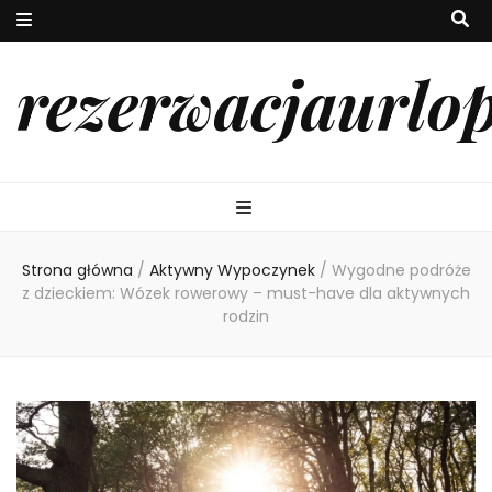
rezerwacjaurlo
Strona główna
/
Aktywny Wypoczynek
/
Wygodne podróże
z dzieckiem: Wózek rowerowy – must-have dla aktywnych
rodzin