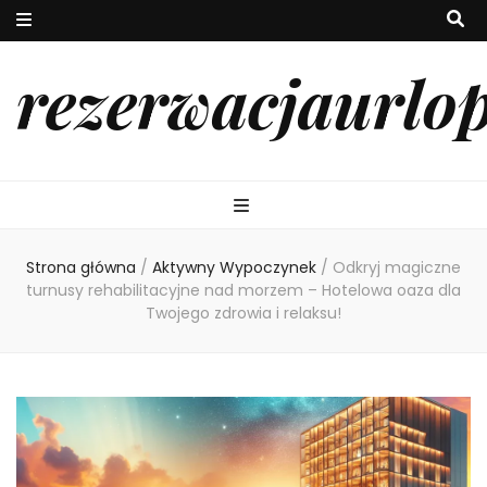
rezerwacjaurlo
Strona główna
/
Aktywny Wypoczynek
/
Odkryj magiczne
turnusy rehabilitacyjne nad morzem – Hotelowa oaza dla
Twojego zdrowia i relaksu!