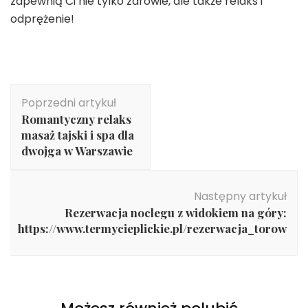
zapewnią Ci nie tylko zdrowie, ale także relaks i
odprężenie!
Nawigacja
Poprzedni artykuł
wpisu
Romantyczny relaks
masaż tajski i spa dla
dwojga w Warszawie
Następny artykuł
Rezerwacja noclegu z widokiem na góry:
https://www.termycieplickie.pl/rezerwacja_torow